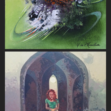
Yves L'Avouillette
Bénédiction
Raphaël Guémard