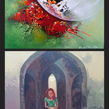
Yves L'Avouillette
Bénédiction
Raphaël Guémard